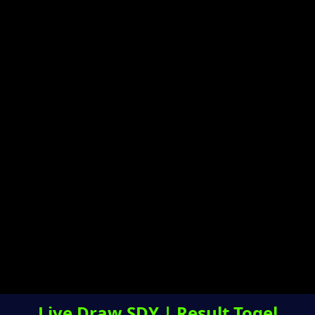
Live Draw SDY | Result Togel