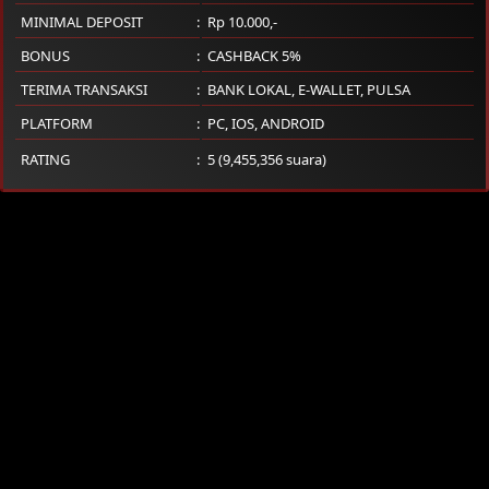
MINIMAL DEPOSIT
Rp 10.000,-
BONUS
CASHBACK 5%
TERIMA TRANSAKSI
BANK LOKAL, E-WALLET, PULSA
PLATFORM
PC
,
IOS
,
ANDROID
RATING
5 (9,455,356 suara)